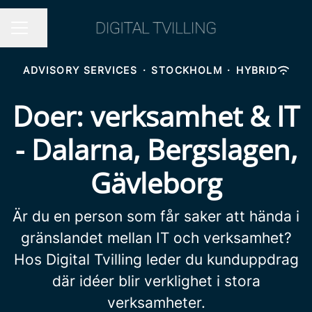
Share page
CAREER MENU
ADVISORY SERVICES
·
STOCKHOLM
·
HYBRID
Doer: verksamhet & IT
- Dalarna, Bergslagen,
Gävleborg
Är du en person som får saker att hända i
gränslandet mellan IT och verksamhet?
Hos Digital Tvilling leder du kunduppdrag
där idéer blir verklighet i stora
verksamheter.